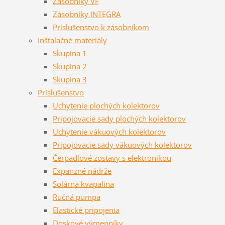
Zásobníky VF
Zásobníky INTEGRA
Príslušenstvo k zásobníkom
Inštalačné materiály
Skupina 1
Skupina 2
Skupina 3
Príslušenstvo
Uchytenie plochých kolektorov
Pripojovacie sady plochých kolektorov
Uchytenie vákuových kolektorov
Pripojovacie sady vákuových kolektorov
Čerpadlové zostavy s elektronikou
Expanzné nádrže
Solárna kvapalina
Ručná pumpa
Elastické pripojenia
Doskové výmenníky