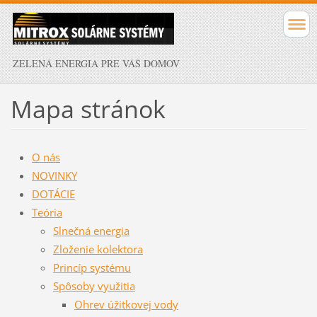
ZELENÁ ENERGIA PRE VÁŠ DOMOV
Mapa stránok
O nás
NOVINKY
DOTÁCIE
Teória
Slnečná energia
Zloženie kolektora
Princíp systému
Spôsoby využitia
Ohrev úžitkovej vody