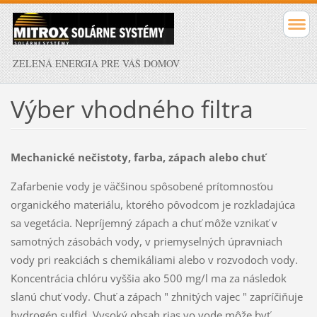
ZELENÁ ENERGIA PRE VÁŠ DOMOV
Výber vhodného filtra
Mechanické nečistoty, farba, zápach alebo chuť
Zafarbenie vody je väčšinou spôsobené prítomnosťou
organického materiálu, ktorého pôvodcom je rozkladajúca
sa vegetácia. Nepríjemný zápach a chuť môže vznikať v
samotných zásobách vody, v priemyselných úpravniach
vody pri reakciách s chemikáliami alebo v rozvodoch vody.
Koncentrácia chlóru vyššia ako 500 mg/l ma za následok
slanú chuť vody. Chuť a zápach " zhnitých vajec " zapríčiňuje
hydrogén sulfid. Vysoký obsah rias vo vode môže byť