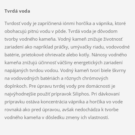
Tvrdá voda
Tvrdosť vody je zapríčinená iónmi horčíka a vápnika, ktoré
obohacujú pitnú vodu v pôde. Tvrdá voda je dôvodom
tvorby vodného kameňa. Vodný kameň znižuje životnosť
zariadení ako napríklad práčky, umývačky riadu, vodovodné
batérie, prietokové ohrievače alebo kotly. Nánosy vodného
kameňa znižujú účinnosť väčšiny energetických zariadení
napájaných tvrdou vodou. Vodný kameň tvorí biele škvrny
na vodovodných batériách a rôznych chrómových
doplnkoch. Pre úpravu tvrdej vody pre domácnosti je
najvýhodnejšie použiť prípravok Siliphos. Pri dávkovaní
prípravku ostáva koncentrácia vápnika a horčíka vo vode
rovnaká ako pred úpravou, avšak nedochádza k tvorbe
vodného kameňa v dôsledku zmeny ich vlastností.