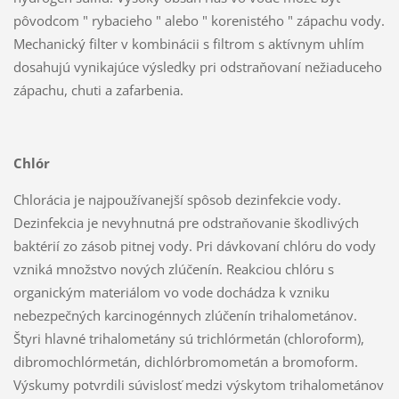
pôvodcom " rybacieho " alebo " korenistého " zápachu vody.
Mechanický filter v kombinácii s filtrom s aktívnym uhlím
dosahujú vynikajúce výsledky pri odstraňovaní nežiaduceho
zápachu, chuti a zafarbenia.
Chlór
Chlorácia je najpoužívanejší spôsob dezinfekcie vody.
Dezinfekcia je nevyhnutná pre odstraňovanie škodlivých
baktérií zo zásob pitnej vody. Pri dávkovaní chlóru do vody
vzniká množstvo nových zlúčenín. Reakciou chlóru s
organickým materiálom vo vode dochádza k vzniku
nebezpečných karcinogénnych zlúčenín trihalometánov.
Štyri hlavné trihalometány sú trichlórmetán (chloroform),
dibromochlórmetán, dichlórbromometán a bromoform.
Výskumy potvrdili súvislosť medzi výskytom trihalometánov