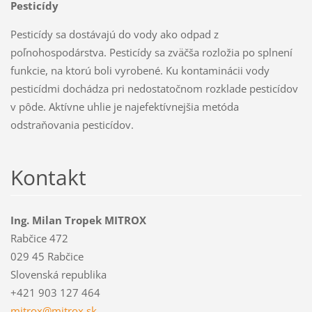
Pesticídy
Pesticídy sa dostávajú do vody ako odpad z
poľnohospodárstva. Pesticídy sa zväčša rozložia po splnení
funkcie, na ktorú boli vyrobené. Ku kontaminácii vody
pesticídmi dochádza pri nedostatočnom rozklade pesticídov
v pôde. Aktívne uhlie je najefektívnejšia metóda
odstraňovania pesticídov.
Kontakt
Ing. Milan Tropek MITROX
Rabčice 472
029 45 Rabčice
Slovenská republika
+421 903 127 464
mitrox@m
itrox.sk