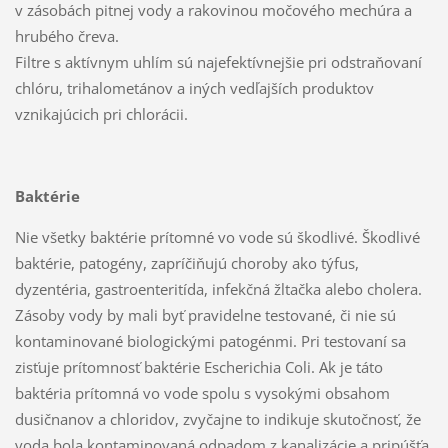
v zásobách pitnej vody a rakovinou močového mechúra a
hrubého čreva.
Filtre s aktívnym uhlím sú najefektívnejšie pri odstraňovaní
chlóru, trihalometánov a iných vedľajších produktov
vznikajúcich pri chlorácii.
Baktérie
Nie všetky baktérie prítomné vo vode sú škodlivé. Škodlivé
baktérie, patogény, zapríčiňujú choroby ako týfus,
dyzentéria, gastroenteritída, infekčná žltačka alebo cholera.
Zásoby vody by mali byť pravidelne testované, či nie sú
kontaminované biologickými patogénmi. Pri testovaní sa
zisťuje prítomnosť baktérie Escherichia Coli. Ak je táto
baktéria prítomná vo vode spolu s vysokými obsahom
dusičnanov a chloridov, zvyčajne to indikuje skutočnosť, že
voda bola kontaminovaná odpadom z kanalizácie a pripúšťa