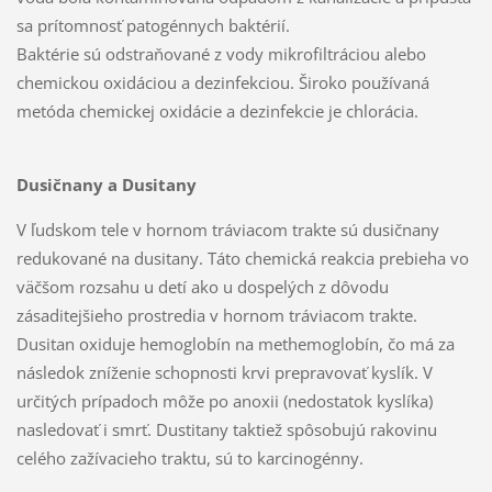
sa prítomnosť patogénnych baktérií.
Baktérie sú odstraňované z vody mikrofiltráciou alebo
chemickou oxidáciou a dezinfekciou. Široko používaná
metóda chemickej oxidácie a dezinfekcie je chlorácia.
Dusičnany a Dusitany
V ľudskom tele v hornom tráviacom trakte sú dusičnany
redukované na dusitany. Táto chemická reakcia prebieha vo
väčšom rozsahu u detí ako u dospelých z dôvodu
zásaditejšieho prostredia v hornom tráviacom trakte.
Dusitan oxiduje hemoglobín na methemoglobín, čo má za
následok zníženie schopnosti krvi prepravovať kyslík. V
určitých prípadoch môže po anoxii (nedostatok kyslíka)
nasledovať i smrť. Dustitany taktiež spôsobujú rakovinu
celého zažívacieho traktu, sú to karcinogénny.