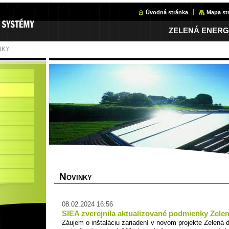
Úvodná stránka
Mapa st
ZELENÁ ENERG
NKY
N
OVINKY
08.02.2024 16:56
SIEA zverejnila aktualizované podmienky Zel
Záujem o inštaláciu zariadení v novom projekte Zelená