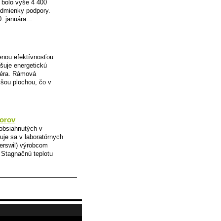
h bolo vyše 4 400
odmienky podpory.
. januára...
enou efektívnosťou
šuje energetickú
béra. Rámová
čšou plochou, čo v
torov
obsiahnutých v
ťuje sa v laboratórnych
erswil) výrobcom
 Stagnačnú teplotu