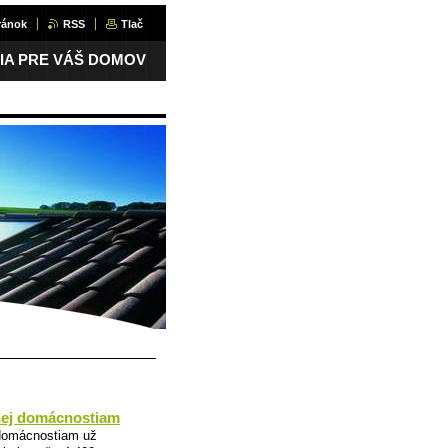
ránok
RSS
Tlač
IA PRE VÁŠ DOMOV
enej domácnostiam
 domácnostiam už