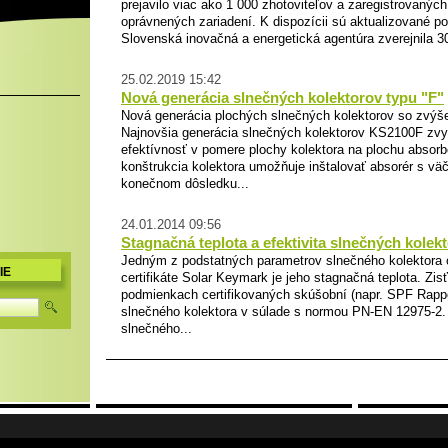
prejavilo viac ako 1 000 zhotoviteľov a zaregistrovanýc
oprávnených zariadení. K dispozícii sú aktualizované p
Slovenská inovačná a energetická agentúra zverejnila 30
25.02.2019 15:42
Nová generácia slnečných kolektorov typu "F"
Nová generácia plochých slnečných kolektorov so zvýš
Najnovšia generácia slnečných kolektorov KS2100F zvy
efektívnosť v pomere plochy kolektora na plochu absor
konštrukcia kolektora umožňuje inštalovať absorér s vä
konečnom dôsledku...
24.01.2014 09:56
Stagnačná teplota a efektivita slnečných kolek
Jedným z podstatných parametrov slnečného kolektora 
IE
certifikáte Solar Keymark je jeho stagnačná teplota. Zis
podmienkach certifikovaných skúšobní (napr. SPF Rapp
slnečného kolektora v súlade s normou PN-EN 12975-2.
slnečného...