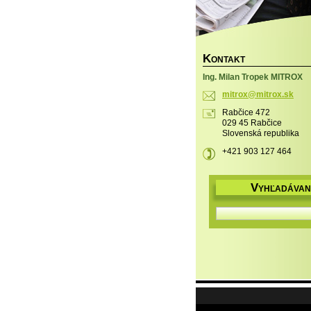
K
ONTAKT
Ing. Milan Tropek MITROX
mitrox@m
itrox.sk
Rabčice 472
029 45 Rabčice
Slovenská republika
+421 903 127 464
V
YHĽADÁVAN