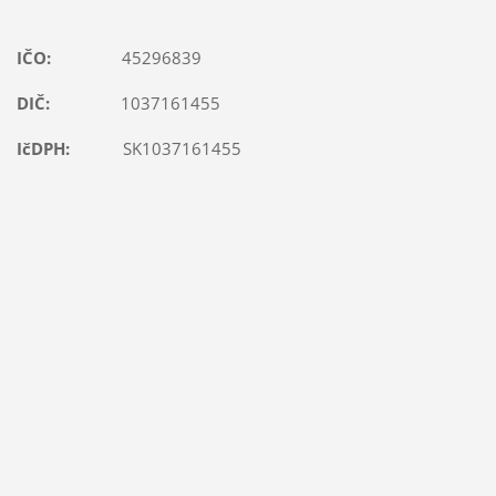
IČO:
45296839
DIČ:
1037161455
IčDPH:
SK1037161455