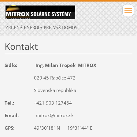
ZELENÁ ENERGIA PRE VÁŠ DOMOV
Kontakt
Sídlo: Ing. Milan Tropek MITROX
029 45 Rabčice 472
Slovenská republika
Tel.:
+421 903 127464
Email:
mitrox@mitrox.sk
GPS:
49°30´18" N 19°31´44" E