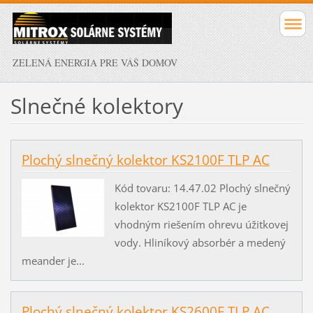
ZELENÁ ENERGIA PRE VÁŠ DOMOV
Slnečné kolektory
Plochý slnečný kolektor KS2100F TLP AC
Kód tovaru: 14.47.02 Plochý slnečný
kolektor KS2100F TLP AC je
vhodným riešením ohrevu úžitkovej
vody. Hliníkový absorbér a medený
meander je...
Plochý slnečný kolektor KS2600F TLP AC