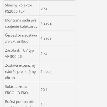
Slnečný kolektor
3 ks
KS2000 TLP
Montážna sada pre
1 sada
spojenie kolektorov
Čerpadlová zostava
1 sada
z elektronikou
Zásobník TUV typ
1 ks
VF 300-2S
Zostava expanznej
nádrže pre solárny
1 sada
okruh
Solárna zmes
20 l
ERGOLID EKO
Ručná pumpa pre
1 ks