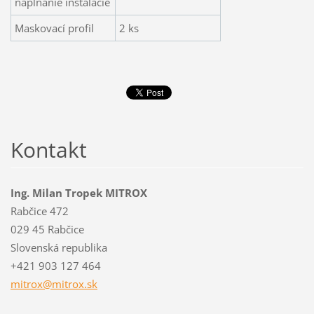
napĺňanie inštalácie
Maskovací profil
2 ks
Kontakt
Ing. Milan Tropek MITROX
Rabčice 472
029 45 Rabčice
Slovenská republika
+421 903 127 464
mitrox@m
itrox.sk