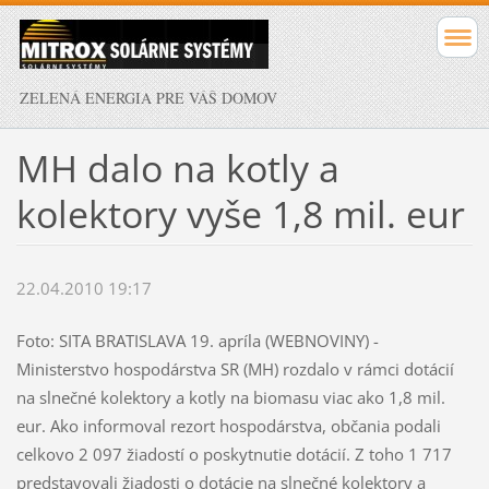
ZELENÁ ENERGIA PRE VÁŠ DOMOV
MH dalo na kotly a
kolektory vyše 1,8 mil. eur
22.04.2010 19:17
Foto: SITA BRATISLAVA 19. apríla (WEBNOVINY) -
Ministerstvo hospodárstva SR (MH) rozdalo v rámci dotácií
na slnečné kolektory a kotly na biomasu viac ako 1,8 mil.
eur. Ako informoval rezort hospodárstva, občania podali
celkovo 2 097 žiadostí o poskytnutie dotácií. Z toho 1 717
predstavovali žiadosti o dotácie na slnečné kolektory a