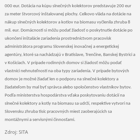
000 eur. Dotácia na kúpu slnečných kolektorov predstavuje 200 eur
za meter štvorcový inštalovanej plochy. Celkovo vláda na dotácie na
nákup slnečných kolektorov a kotlov na biomasu vyčlenila zhruba 8
mil. eur. Domácnosti si môžu podať žiadosť o poskytnutie dotácie po
ukončení inštalácie zariadenia prostredníctvom pracovísk
administrátora programu Slovenskej inovačnej a energetickej
agentúry, ktoré sa nachádzajú v Bratislave, Trenčíne, Banskej Bystrici a
v Košiciach. V prípade rodinných domov si žiadosť môžu podať
vlastníci nehnuteľností na oba typy zariadenia. V prípade bytových
domov je možné žiadať len o podporu na slnečné kolektory a
žiadateľom by mal byť správca alebo spoločenstvo vlastníkov bytov.
Podľa ministerstva hospodárstva vďaka poskytovaniu dotácií na
slnečné kolektory a kotly na biomasu sa udrží, respektíve vytvorí na
Slovensku zhruba tisíc pracovných miest zaoberajúcich sa
montážnymi a servisnými činnosťami.
Zdroj: SITA