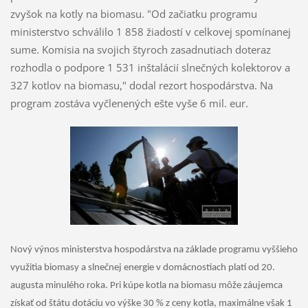
zvyšok na kotly na biomasu. "Od začiatku programu
ministerstvo schválilo 1 858 žiadostí v celkovej spomínanej
sume. Komisia na svojich štyroch zasadnutiach doteraz
rozhodla o podpore 1 531 inštalácií slnečných kolektorov a
327 kotlov na biomasu," dodal rezort hospodárstva. Na
program zostáva vyčlenených ešte vyše 6 mil. eur.
Nový výnos ministerstva hospodárstva na základe programu vyššieho
využitia biomasy a slnečnej energie v domácnostiach platí od 20.
augusta minulého roka. Pri kúpe kotla na biomasu môže záujemca
získať od štátu dotáciu vo výške 30 % z ceny kotla, maximálne však 1